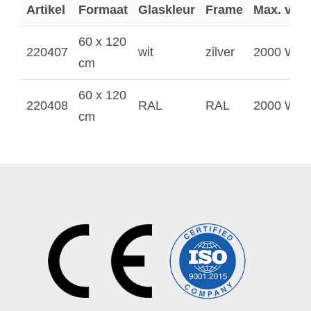
Artikel
Formaat
Glaskleur
Frame
Max. ver
60 x 120
220407
wit
zilver
2000 W
cm
60 x 120
220408
RAL
RAL
2000 W
cm