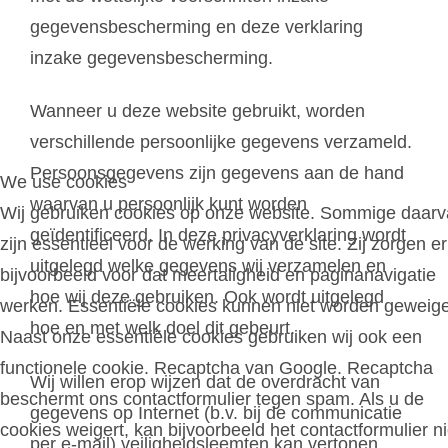
gegevensbescherming en deze verklaring
inzake gegevensbescherming.
Wanneer u deze website gebruikt, worden
verschillende persoonlijke gegevens verzameld.
Persoonsgegevens zijn gegevens aan de hand
We use cookies
waarvan u persoonlijk kunt worden
Wij gebruiken cookies op onze website. Sommige daar
geïdentificeerd. In deze privacyverklaring wordt
zijn essentieel voor de werking van de site. Zij zorgen er
uitgelegd welke gegevens wij verzamelen en
bijvoorbeeld voor dat meertaligheid en paginanavigatie
hoe wij deze gebruiken. Ook wordt uitgelegd
werken. Essentiële cookies kunnen niet worden geweige
hoe en met welk doel dit gebeurt.
Naast onze essentiële cookies gebruiken wij ook een
functionele cookie. Recaptcha van Google. Recaptcha
Wij willen erop wijzen dat de overdracht van
beschermt ons contactformulier tegen spam. Als u de
gegevens op Internet (b.v. bij de communicatie
cookies weigert, kan bijvoorbeeld het contactformulier ni
per e-mail) veiligheidsleemten kan vertonen.