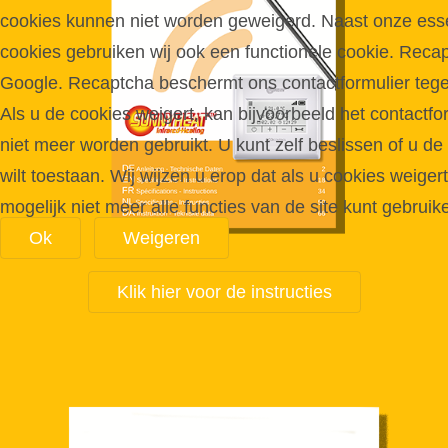
cookies kunnen niet worden geweigerd. Naast onze esse
cookies gebruiken wij ook een functionele cookie. Reca
Google. Recaptcha beschermt ons contactformulier teg
Als u de cookies weigert, kan bijvoorbeeld het contactfo
niet meer worden gebruikt. U kunt zelf beslissen of u de
wilt toestaan. Wij wijzen u erop dat als u cookies weigert
mogelijk niet meer alle functies van de site kunt gebruik
Ok
Weigeren
Klik hier voor de instructies