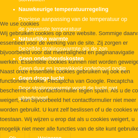
Nauwkeurige temperatuurregeling
Preciese aanpassing van de temperatuur op
We use cookies
de gewenste temperatuur
Wij gebruiken cookies op onze website. Sommige daarva
Natuurlijke warmte
essentieel voor de werking van de site. Zij zorgen er
Dezelfde stralingswarmte als de zon
bijvoorbeeld voor dat meertaligheid en paginanavigatie
Geen onderhoudskosten
werken. Essentiële cookies kunnen niet worden geweige
Geen duur en ingewikkeld onderhoud nodig
Naast onze essentiële cookies gebruiken wij ook een
Geen droge lucht
functionele cookie. Recaptcha van Google. Recaptcha
Door stralingswarmte wordt de lucht niet
beschermt ons contactformulier tegen spam. Als u de c
uitgedroogd
weigert, kan bijvoorbeeld het contactformulier niet meer
worden gebruikt. U kunt zelf beslissen of u de cookies wi
toestaan. Wij wijzen u erop dat als u cookies weigert, u
mogelijk niet meer alle functies van de site kunt gebruik