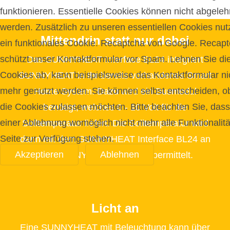
funktionieren. Essentielle Cookies können nicht abgeleh
werden. Zusätzlich zu unseren essentiellen Cookies nut
Mittendrin statt nur dabei
ein funktionales Cookie. Recaptcha von Google. Recap
schützt unser Kontaktformular vor Spam. Lehnen Sie di
Das SUNNYHEAT Interface BL24 integriert
Cookies ab, kann beispielsweise das Kontaktformular ni
SUNNYHEAT in Ihr bereits vorhandenes Smart
mehr genutzt werden. Sie können selbst entscheiden, o
Home System. Dazu wird ein Busmodul
die Cookies zulassen möchten. Bitte beachten Sie, dass
benötigt, welches 0 - 10 Volt für die
einer Ablehnung womöglich nicht mehr alle Funktionalitä
Solltemperatur liefert. Die Solltemperatur wird
Seite zur Verfügung stehen.
dann mit dem SUNNYHEAT Interface BL24 an
Akzeptieren
Ablehnen
das SUNNYHEAT System übermittelt.
Licht an
Eine SUNNYHEAT mit Beleuchtung kann über